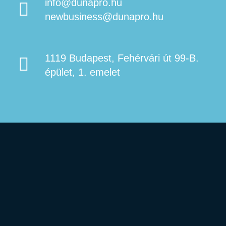
info@dunapro.hu
newbusiness@dunapro.hu
1119 Budapest, Fehérvári út 99-B.
épület, 1. emelet